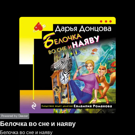
the
h page
 main
nt
the
ibility
ment
Powered by Deezer
Белочка во сне и наяву
Белочка во сне и наяву