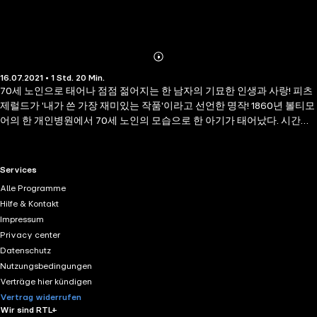
Abonnieren
Mehr
16.07.2021 • 1 Std. 20 Min.
Details
70세 노인으로 태어나 점점 젊어지는 한 남자의 기묘한 인생과 사랑! 피츠
제럴드가 '내가 쓴 가장 재미있는 작품'이라고 선언한 명작! 1860년 볼티모
어의 한 개인병원에서 70세 노인의 모습으로 한 아기가 태어났다. 시간을
거꾸로 살아야 하는 이 운명의 남자, 벤자민 버튼. 그러나 신기한 괴물처럼
놀림거리가 될 수도 있었지만, 쉰 살이 넘은 나이에 이십 대의 외모로 하버
드 대학에 입학하고, 사업가로 명성을 얻고, 사교계를 주름잡으며 철저하
RTL+ useful links.
Services
게 세상 적응에 성공하여 위기를 기회로 변화시킨다. 그의 삶은 '흥미로운
Alle Programme
사건'의 연속이었다. 하지만 엇갈리는 시간 속에서, 자신의 젊어지는 속도
Hilfe & Kontakt
에 비례해 사랑하는 사람은 점점 늙어 가는데……. 삶과 죽음, 함께 늙어갈
Impressum
수 없는 젊음과 노년의 교차를 마치 실제처럼, 너무도 섬세하게 잘 살려냈
Privacy center
다. 나이 든 할아버지가 신생아실에 앉아 있는 모습을 상상하는 것만으로
Datenschutz
도 우스꽝스럽고, 섬뜩하고, 묘한 짜릿함이 느껴진다. 비록 짧은 단편이지
Nutzungsbedingungen
만 판타지적 배경에 현실적 요소를 적당히 배치하고, 유머를 적절히 배합
Verträge hier kündigen
한 유쾌하고 멋지며 흥미로운 작품이다. 저자: 스콧 피츠제럴드 (Francis
Vertrag widerrufen
Scott Key Fitzgerald, F. 스콧 피츠제럴드) 미국의 소설가이며 단편 작가
Wir sind RTL+
이다. 양차 세계대전 사이의 시기, 그중에서도 1920년대 화려하고도 향락