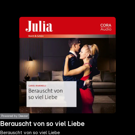
the
h page
 main
nt
the
ibility
ment
Powered by Deezer
Berauscht von so viel Liebe
Berauscht von so viel Liebe