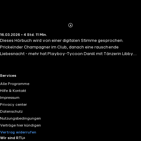
Abonnieren
Mehr
16.03.2026 • 4 Std. 11 Min.
Details
Dieses Hörbuch wird von einer digitalen Stimme gesprochen.
Prickelnder Champagner im Club, danach eine rauschende
Liebesnacht - mehr hat Playboy-Tycoon Daniil mit Tänzerin Libby
nicht im Sinn. Er lässt niemanden an sich heran, sonst kommt noch
sein Geheimnis ans Licht! Dumm nur, dass irgendetwas ihn immer
wieder zu Libby zieht …
RTL+ useful links.
Services
Alle Programme
Hilfe & Kontakt
Impressum
Privacy center
Datenschutz
Nutzungsbedingungen
Verträge hier kündigen
Vertrag widerrufen
Wir sind RTL+