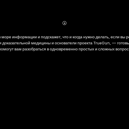
Abonnieren
Mehr
Details
 в море информации и подскажет, что и когда нужно делать, если в
и доказательной медицины и основатели проекта TrueGyn, — готовы
 помогут вам разобраться в одновременно простых и сложных вопро
дете самые современные рекомендации акушеров-гинекологов, разо
ты. Подробный разбор всех диагнозов, анализов и типичных назнач
ть приносит радость, а не беспокойство!