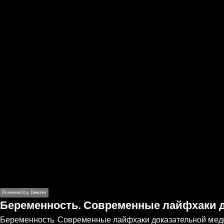
the
h page
 main
nt
the
ibility
ment
Powered by Deezer
Беременность. Современные лайфхаки 
Беременность. Современные лайфхаки доказательной ме