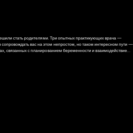
ы решили стать родителями. Три опытных практикующих врача —
 сопровождать вас на этом непростом, но таком интересном пути —
сах, связанных с планированием беременности и взаимодействием с
блачение расхожих мифов, связанных с беременностью, пояснения
ений поможет вам избавиться от естественной для будущих