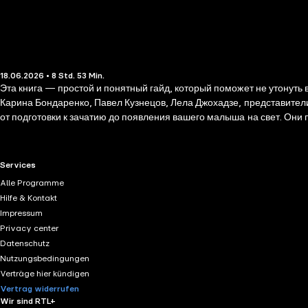
18.06.2026 • 8 Std. 53 Min.
Эта книга — простой и понятный гайд, который поможет не утонуть
Карина Бондаренко, Павел Кузнецов, Лела Джохадзе, представител
от подготовки к зачатию до появления вашего малыша на свет. Они
врачами на протяжении всех девяти месяцев. В этой книге вы най
ко всем обследованиям будущих мам и план подготовки к родам меч
родителей тревоги и неуверенности в своих силах. Пусть беременнос
RTL+ useful links.
Services
Alle Programme
Hilfe & Kontakt
Impressum
Privacy center
Datenschutz
Nutzungsbedingungen
Verträge hier kündigen
Vertrag widerrufen
Wir sind RTL+