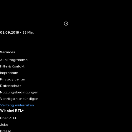
Abonnieren
Mehr
02.09.2019 • 55 Min.
Details
RTL+ useful links.
Services
Alle Programme
Hilfe & Kontakt
Impressum
Privacy center
Datenschutz
Nutzungsbedingungen
Verträge hier kündigen
Vertrag widerrufen
Wir sind RTL+
Über RTL+
Jobs
Presse