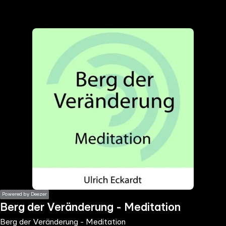
the
h page
 main
nt
the
ibility
ment
Powered by Deezer
Berg der Veränderung - Meditation
Berg der Veränderung - Meditation