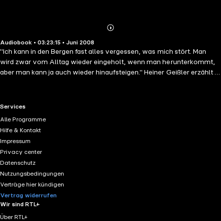
Abonnieren
Mehr
Audiobook • 03:23:15 • Juni 2008
Details
"Ich kann in den Bergen fast alles vergessen, was mich stört. Man
wird zwar vom Alltag wieder eingeholt, wenn man herunterkommt,
aber man kann ja auch wieder hinaufsteigen." Heiner Geißler erzählt in
spannenden Geschichten, warum ihn die Berge faszinieren und
berichtet über traumhafte und unvergeßliche Momente des Glücks
nach einer schweren Tour oben auf dem "Schreckhorn" oder dem
RTL+ useful links.
Services
Daint de Mesdi. Es ist die Freude daran, den eigenen Körper zu
Alle Programme
beherrschen, den Schmerz und die Strapazen des Aufstiegs zu
Hilfe & Kontakt
verwinden. Bergsteigen bringt den Menschen an seine Grenzen und
Impressum
gibt ihm neue Kraft. Der Autor sucht die Herausforderung, für die es
Privacy center
wache Sinne, klaren Geist, ruhige Überlegung, Solidarität und
Datenschutz
manchmal auch Mut zum Umkehren braucht.
Nutzungsbedingungen
Verträge hier kündigen
Vertrag widerrufen
Wir sind RTL+
Über RTL+