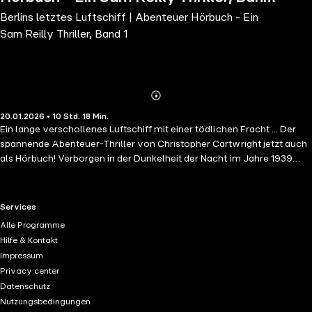
Berlins letztes Luftschiff | Abenteuer Hörbuch - Ein
1
Sam Reilly Thriller, Band 1
Abonnieren
Mehr
20.01.2026 • 10 Std. 18 Min.
Details
Ein lange verschollenes Luftschiff mit einer tödlichen Fracht ... Der
spannende Abenteuer-Thriller von Christopher Cartwright jetzt auch
als Hörbuch! Verborgen in der Dunkelheit der Nacht im Jahre 1939
verlässt ein geheimes Luftschiff das Gebiet des Deutschen Reiches.
Seine Fracht: eine Reihe reicher jüdischer Familien und einige der
einflussreichsten Personen jener Zeit, die ihre wertvollsten
RTL+ useful links.
Services
Besitztümer mit sich führen. Einer dieser Gegenstände ist ebenso
Alle Programme
gefährlich wie unbezahlbar. Doch das Luftschiff hat sein Ziel nie
Hilfe & Kontakt
erreicht. 70 Jahre später, im Jahr 2015, entdeckt der ehemalige
Impressum
Marinesoldat und Meeresbiologe Sam Reilly einen fehlenden Hinweis
Privacy center
auf das verschollene Luftschiff. Es beginnt eine brutale Schatzsuche
Datenschutz
und ein Wettlauf gegen die Zeit. Dabei muss er sich gegen die
Nutzungsbedingungen
gefährlichsten und skrupellosesten Männer der heutigen Welt stellen,