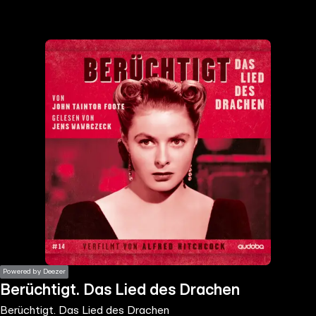
the
h page
 main
nt
the
ibility
ment
Powered by Deezer
Berüchtigt. Das Lied des Drachen
Berüchtigt. Das Lied des Drachen