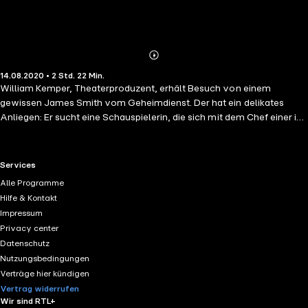
Abonnieren
Mehr
14.08.2020 • 2 Std. 22 Min.
Details
William Kemper, Theaterproduzent, erhält Besuch von einem
gewissen James Smith vom Geheimdienst. Der hat ein delikates
Anliegen: Er sucht eine Schauspielerin, die sich mit dem Chef einer in
den USA agierenden Gruppe Deutscher einlässt, um ihn
auszuspionieren und einen Anschlag auf kriegswichtige Einrichtungen
zu verhindern. Kemper empfiehlt das Nachwuchstalent Sylvia Dodge,
RTL+ useful links.
Services
die den Auftrag nicht nur spontan übernimmt, sondern ihn auch
Alle Programme
bravourös erledigt - und ihre Bühnenkarriere zugunsten von
Hilfe & Kontakt
Truppenbetreuung aufgibt. Als sie sich in Captain Weyeth, Sproß einer
Impressum
prominenten New Yorker Familie, verliebt und er sie heiraten will,
Privacy center
wird die Ex-Liaison mit dem Feind zum Problem. Doch Kemper soll die
Datenschutz
Eltern von Weyeth von ihren lauteren Beweggründen überzeugen ...
Nutzungsbedingungen
Verträge hier kündigen
Vertrag widerrufen
Wir sind RTL+