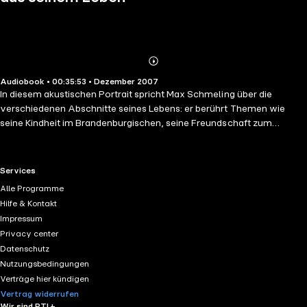
Abonnieren
Mehr
Audiobook • 00:35:53 • Dezember 2007
Details
In diesem akustischen Portrait spricht Max Schmeling über die
verschiedenen Abschnitte seines Lebens: er berührt Themen wie
seine Kindheit im Brandenburgischen, seine Freundschaft zum
amerikanischen Boxprofi Joe Louis und die Liebe zu seiner Frau Anny
Ondra. Von Angelika Waller gelesene Gedichte verschiedener
Autoren wie Goethe oder Ringelnatz runden die einzelnen Themen
RTL+ useful links.
Services
literarisch ab.
Alle Programme
Hilfe & Kontakt
Impressum
Privacy center
Datenschutz
Nutzungsbedingungen
Verträge hier kündigen
Vertrag widerrufen
Wir sind RTL+