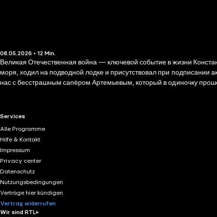
08.05.2026 • 12 Min.
Великая Отечественная война — ключевой событие в жизни Констан
моря, ходил на подводной лодке и присутствовал при подписании 
нас с бесстрашным сапёром Артемьевым, который в одиночку проше
воспитывает патриотизм и любовь к Родине.
RTL+ useful links.
Services
Alle Programme
Hilfe & Kontakt
Impressum
Privacy center
Datenschutz
Nutzungsbedingungen
Verträge hier kündigen
Vertrag widerrufen
Wir sind RTL+