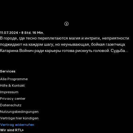
Abonnieren
Mehr
11.07.2024 • 8 Std. 16 Min.
Details
В городе, где тесно переплетаются магия и интриги, неприятности
поджидают на каждом шагу, но неунывающая, бойкая газетчица
Катарина Войнич ради карьеры готова рискнуть головой. Судьба
подбрасывает ей уникальный шанс добиться успеха и написать
статью о загадочном ночном курьере-маге. Теперь бесстрашной
газетчице придется использовать все таланты, чтобы разгадать
RTL+ useful links.
Services
тайны своего прошлого, справиться с детскими страхами и наказать
Alle Programme
виновных в смерти родителей. И еще понять, что чувствует к ней
Hilfe & Kontakt
новый знакомый Ян, и так ли он прост на самом деле… Причины
Impressum
купить книгу. 1. Переиздание прекрасной дилогии мастера
Privacy center
романтического юмора Марины Ефиминюк. 2. Крышесносящая
Datenschutz
история! 3. Юмор и романтика — два в одном! 4. Читатели долго
Nutzungsbedingungen
ждали эту историю в новом формате!
Verträge hier kündigen
Vertrag widerrufen
Wir sind RTL+