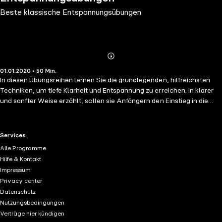
Beste klassische Entspannungsübungen
Abonnieren
Mehr
01.01.2020 • 50 Min.
Details
In diesen Übungsreihen lernen Sie die grundlegenden, hilfreichsten
Techniken, um tiefe Klarheit und Entspannung zu erreichen. In klarer
und sanfter Weise erzählt, sollen sie Anfängern den Einstieg in die
bewährten Vorteile der Meditation erleichtern. Dieses Hörbuch
enthält: Beruhigende Farbenentspannung, Stiller Bereich,
Morgenentspannung, Entspannung für ein Nickerchen.
RTL+ useful links.
Services
Alle Programme
Hilfe & Kontakt
Impressum
Privacy center
Datenschutz
Nutzungsbedingungen
Verträge hier kündigen