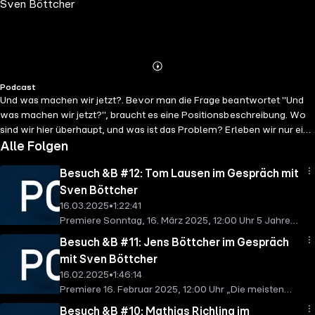
Sven Böttcher
Abspielen
Mehr
Podcast
Details
Und was machen wir jetzt?. Bevor man die Frage beantwortet "Und
was machen wir jetzt?", braucht es eine Positionsbeschreibung. Wo
sind wir hier überhaupt, und was ist das Problem? Erleben wir nur eine
kleinere Staatskrise, oder sortieren Big Tech, Big Guns und Big Banks
Alle Folgen
gerade den Globus um? Was wir machen könn(t)en, hängt auch von
Besuch &B #12: Tom Lausen im Gespräch mit
der Antwort auf diese Fragen ab: Auf die Straße, auf die Barrikaden,
oder doch besser in den Schrebergarten, Tomaten züchten?
Sven Böttcher
16.03.2025
•
1:22:41
Premiere Sonntag, 16. März 2025, 12:00 Uhr 5 Jahre
nach dem Startschuss zur Pseudopandemie wird
Besuch &B #11: Jens Böttcher im Gespräch
Aufklärung weiterhin verhindert, stehen Bürger weiter
mit Sven Böttcher
wegen Verstößen gegen die Maskenpflicht im Freien
16.02.2025
•
1:46:14
vor Gericht, erhalten Impfgeschädigte weiter weder
Premiere 16. Februar 2025, 12:00 Uhr „Die meisten
Hilfe noch Leistungen, werden Wissenschaftler weiter
Menschen werden nicht mehr gebraucht“ -
nicht gehört. Gleichzeitig sind alle Täter und Versager
Besuch &B #10: Mathias Richling im