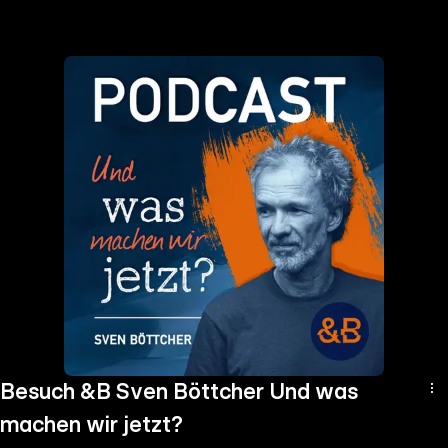
the
h page
 main
nt
the
ibility
ment
Besuch &B Sven Böttcher Und was
machen wir jetzt?