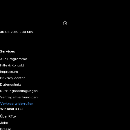
Abonnieren
Mehr
30.08.2019 • 30 Min.
Details
RTL+ useful links.
Services
Alle Programme
Hilfe & Kontakt
Impressum
Privacy center
Datenschutz
Nutzungsbedingungen
Verträge hier kündigen
Vertrag widerrufen
Wir sind RTL+
Über RTL+
Jobs
Presse