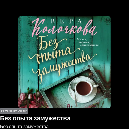
the
h page
 main
nt
the
ibility
ment
Powered by Deezer
Без опыта замужества
Без опыта замужества