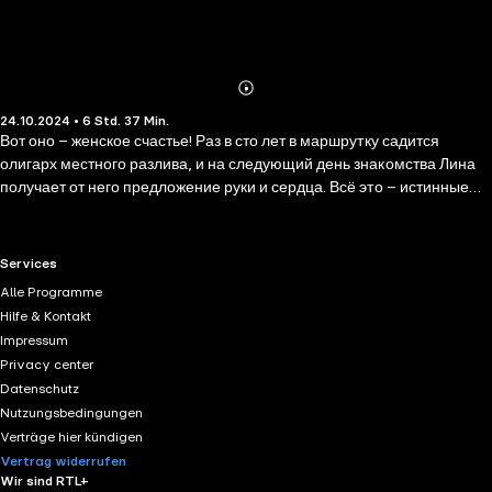
Abonnieren
Mehr
24.10.2024 • 6 Std. 37 Min.
Details
Вот оно – женское счастье! Раз в сто лет в маршрутку садится
олигарх местного разлива, и на следующий день знакомства Лина
получает от него предложение руки и сердца. Всё это – истинные
факты из жизни одинокой мамочки Лины Смородиной. Не бывает
такого – скажете вы? И будете правы, потому что судьба тут же
вмешалась в счастливый бег золотой колесницы сорокалетней
RTL+ useful links.
Services
Золушки и активно принялась вставлять палки в колеса…
Alle Programme
Hilfe & Kontakt
Impressum
Privacy center
Datenschutz
Nutzungsbedingungen
Verträge hier kündigen
Vertrag widerrufen
Wir sind RTL+