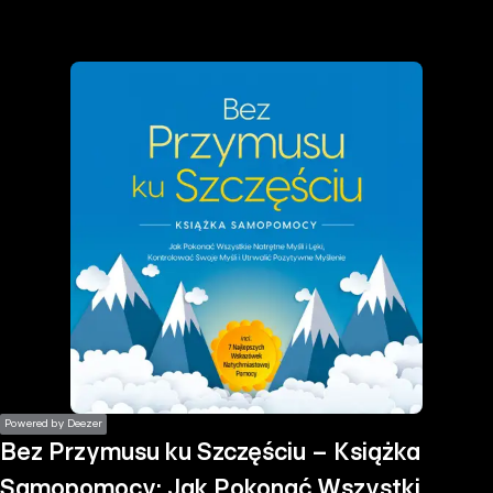
the
h page
 main
nt
the
ibility
ment
Powered by Deezer
Bez Przymusu ku Szczęściu – Książka
Samopomocy: Jak Pokonać Wszystkie