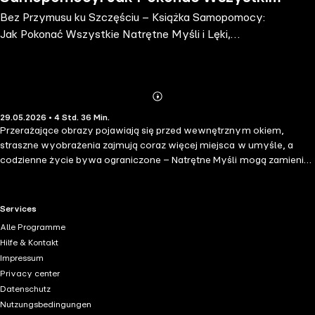
Bez Przymusu ku Szczęściu – Książka Samopomocy:
Natrętne Myśli i Lęki, Kontrolować
Jak Pokonać Wszystkie Natrętne Myśli i Lęki,
Swoje Myśli i Utrwalić Po
Kontrolować Swoje Myśli i Utrwalić Po
Abonnieren
Mehr
29.05.2026 • 4 Std. 36 Min.
Details
Przerażające obrazy pojawiają się przed wewnętrznym okiem,
straszne wyobrażenia zajmują coraz więcej miejsca w umyśle, a
codzienne życie bywa ograniczone – Natrętne Myśli mogą zamienić
życie osób dotkniętych w udrękę. Jeśli jednak czujesz się bezradnie
zdany na swój los, ta książka niesie dobrą wiadomość: W przystępny
i kompleksowy sposób wyjaśnia naukowo-psychologiczną stronę
RTL+ useful links.
Services
zaburzenia oraz dostarcza wszystkich ważnych informacji o
Alle Programme
czynnikach wyzwalających, procesach zachodzących w mózgu i
Hilfe & Kontakt
uznanych metodach terapeutycznych. Obawiasz się, że sama teoria
Impressum
nie wystarczy? Bez obaw! Druga część książki poświęcona jest
Privacy center
szerokiemu wachlarzowi praktycznych i skutecznych strategii
Datenschutz
samopomocy, dzięki którym możesz konkretnie pracować nad
Nutzungsbedingungen
konstruktywnym podejściem do swoich schematów myślenia. Od