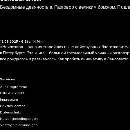
Бездомные девяностые. Разговор с великим бомжом. Подл
12.08.2025 • 6 Std. 14 Min.
«Ночлежка» – одна из старейших ныне действующих благотворитель
в Петербурге. Эта книга – большой трехмесячный уличный разговор журналиста Анастасии Медвецкой и основателя «Ночлежки» Валерия Соколова. Соколов впервые рассказывает, как в действительности
все рождалось и развивалось. Как пробить инициативу в Ленсовете? 
туберкулеза, да еще и подворовывает? Откуда брать деньги? За вс
RTL+ useful links.
Services
Alle Programme
Hilfe & Kontakt
Impressum
Privacy center
Datenschutz
Nutzungsbedingungen
Verträge hier kündigen