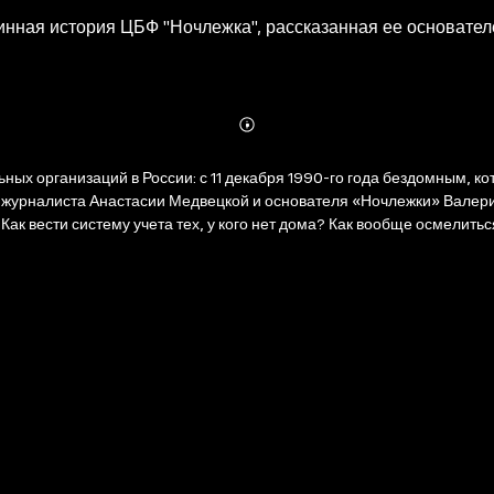
инная история ЦБФ "Ночлежка", рассказанная ее основате
Abonnieren
Mehr
Details
ных организаций в России: с 11 декабря 1990-го года бездомным, 
Как вести систему учета тех, у кого нет дома? Как вообще осмелить
ем этим стоит история личной драмы бывшего бездомного хиппи в ки