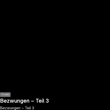
the
h page
 main
nt
the
ibility
ment
1 Credit
Bezwungen – Teil 3
Bezwungen – Teil 3