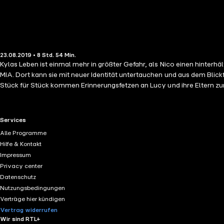
23.08.2019 • 8 Std. 54 Min.
Kylas Leben ist einmal mehr in größter Gefahr, als Nico einen hinterh
MIA. Dort kann sie mit neuer Identität untertauchen und aus dem Blick
Stück für Stück kommen Erinnerungsfetzen an Lucy und ihre Eltern zurück
Terroristen übergeben? Und welch dunkles Geheimnis verbirgt sich hi
RTL+ useful links.
Services
Alle Programme
Hilfe & Kontakt
Impressum
Privacy center
Datenschutz
Nutzungsbedingungen
Verträge hier kündigen
Vertrag widerrufen
Wir sind RTL+