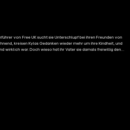
Anführer von Free UK sucht sie Unterschlupf bei ihren Freunden von
wähnend, kreisen Kylas Gedanken wieder mehr um ihre Kindheit, und
nd wirklich war. Doch wieso hat ihr Vater sie damals freiwillig den