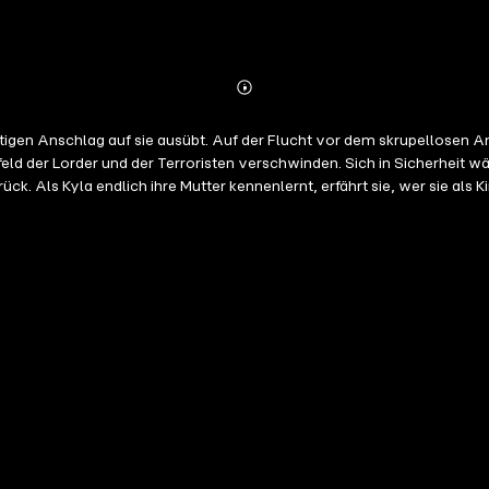
Abonnieren
Mehr
Details
ältigen Anschlag auf sie ausübt. Auf der Flucht vor dem skrupellosen 
feld der Lorder und der Terroristen verschwinden. Sich in Sicherheit 
. Als Kyla endlich ihre Mutter kennenlernt, erfährt sie, wer sie als Ki
nter ihrer Familiengeschichte?