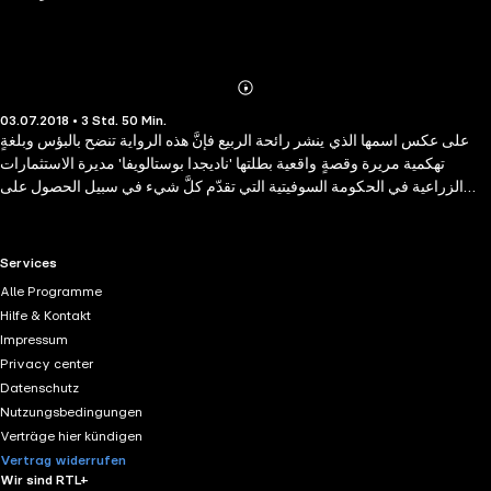
Abonnieren
Mehr
03.07.2018 • 3 Std. 50 Min.
Details
على عكس اسمها الذي ينشر رائحة الربيع فإنَّ هذه الرواية تنضح بالبؤس وبلغةٍ
تهكمية مريرة وقصةٍ واقعية بطلتها 'ناديجدا بوستالويفا' مديرة الاستثمارات
الزراعية في الحكومة السوفيتية التي تقدّم كلَّ شيء في سبيل الحصول على
دعمٍ للاستثمارات التي تديرها...يتوغّل الكاتب في أعماق الحياة السوفيتية وتنظيمها
اللامعقول والمنافي للنزعة الإنسانية لكن العقدة تصل ذروتها عندما يُصرُّ المهندس
'نيكولاي فيرمو' على تطوير ابتكاراته والوصول إل بحر الصبا ومياهه العذبة في
RTL+ useful links.
Services
أعمق أعماق الأرض فهل ينجح في ذلك؟ وما علاقة 'ناديجدا' بالأمر.. مهندسٌ مبتكر
Alle Programme
ومديرةٌ لا تعرف المستحيل فما الذي سيحدثُ عندما تتقاطع طرقهما ؟!!
Hilfe & Kontakt
Impressum
Privacy center
Datenschutz
Nutzungsbedingungen
Verträge hier kündigen
Vertrag widerrufen
Wir sind RTL+