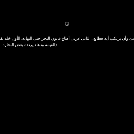
Abonnieren
Mehr
Details
ئ وأن يرتكب أية فظائع.. الثانى عربى أطاع قانون البحر حتى النهاية. الأول خل
القيمة ودعاء يردده بعض البحارة..بحّاران.. التقيا فى مهمة واحدة ثم افترقا.. وبقيت قصتهما المثيرة التى تعيشها (عبير)...