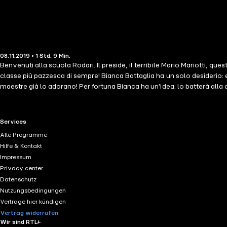
08.11.2019 • 1 Std. 9 Min.
Benvenuti alla scuola Rodari. Il preside, il terribile Mario Mariotti, q
classe più pazzesca di sempre! Bianca Battaglia ha un solo desiderio: es
maestre già lo adorano! Per fortuna Bianca ha un'idea: lo batterà alla 
RTL+ useful links.
Services
Alle Programme
Hilfe & Kontakt
Impressum
Privacy center
Datenschutz
Nutzungsbedingungen
Verträge hier kündigen
Vertrag widerrufen
Wir sind RTL+