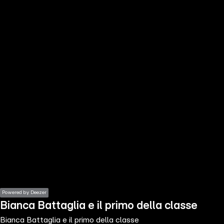
the
h page
 main
nt
the
ibility
ment
Powered by Deezer
Bianca Battaglia e il primo della classe
Bianca Battaglia e il primo della classe