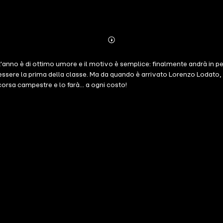
Abonnieren
Mehr
Details
uest'anno è di ottimo umore e il motivo è semplice: finalmente andrà in 
sere la prima della classe. Ma da quando è arrivato Lorenzo Lodato, per 
corsa campestre e lo farà... a ogni costo!