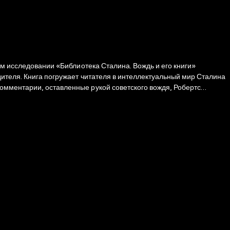
ом исследовании «Библиотека Сталина. Вождь и его книги»
дителя. Книга погружает читателя в интеллектуальный мир Сталина
омментарии, оставленные рукой советского вождя, Робертс
ейшим инструментом управления, идеологической работы и
 и человеком идей — философом, писателем, редактором и главным
 классиками помогал ему в управлении страной? Эта книга — не
цессы и природу власти Сталина.