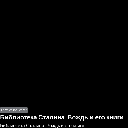
the
h page
 main
nt
the
ibility
ment
Powered by Deezer
Библиотека Сталина. Вождь и его книги
Библиотека Сталина. Вождь и его книги