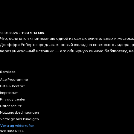
15.01.2026 • 11 Std. 13 Min.
Что, если ключ к пониманию одной из самых влиятельных и жестоких
Джеффри Робертс предлагает новый взгляд на советского лидера, р
через уникальный источник — его обширную личную библиотеку, на
показывает, что Сталин был не просто читателем, а настоящим «ин
государственного строительства. После прихода к власти Сталин 
идеологом. Как книги по истории формировали его политические реш
RTL+ useful links.
Services
просто биография, а захватывающее интеллектуальное расследовани
Alle Programme
Hilfe & Kontakt
Impressum
Privacy center
Datenschutz
Nutzungsbedingungen
Verträge hier kündigen
Vertrag widerrufen
Wir sind RTL+