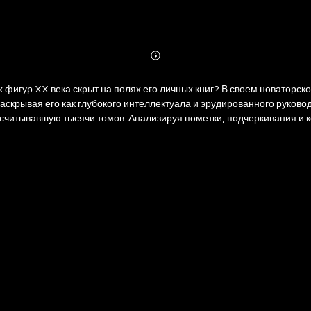
Abonnieren
Mehr
Details
 фигур XX века скрыт на полях его личных книг? В своем новаторск
аскрывая его как глубокого интеллектуала и эрудированного руково
считывавшую тысячи томов. Анализируя пометки, подчеркивания и к
теллектуалом у власти». Чтение для него было не досугом, а важн
стремился стать не только верховным политическим правителем, но
ения? Что он искал в трудах по военной стратегии? И как диалог с
е, которое заставит вас по-новому взглянуть на исторические про