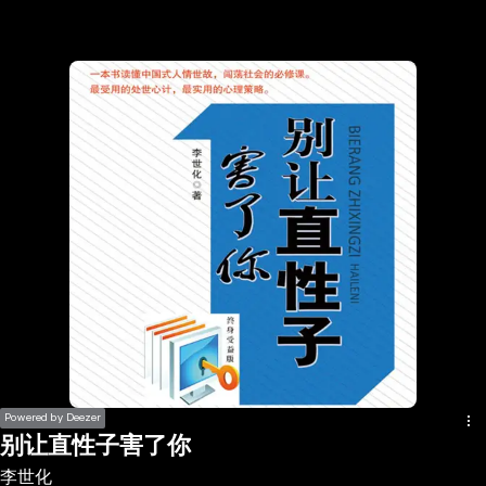
the
h page
 main
nt
the
ibility
ment
Powered by Deezer
别让直性子害了你
李世化