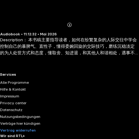
Abonnieren
Mehr
Audiobook • 11:12:32 • Mai 2026
Details
Description： 本书稿主要指导读者，如何在纷繁复杂的人际交往中学会
控制自己的暴脾气、直性子，懂得委婉回旋的交际技巧，磨练沉稳淡定
的为人处世方式和态度，懂取舍、知进退，和其他人和谐相处，遇事不
慌乱，把事情处理圆满，使自己的生活和事业都获得良性的发展。
Author Biography： 李世化笔名华业，是陕西榆林籍的资深文化出版创
意人，毕业于陕西科技大学，有着国企与多家文化公司的管理工作经
RTL+ useful links.
Services
历，创作和策划的图书题材跨度极大，覆盖管理经济、心理修养、文化
Alle Programme
历史、少儿读物等多个领域。李世化的创作始终以 "大众实用" 为核心，
Hilfe & Kontakt
无论是给职场人的管理技巧、给成年人的心理疏导和文化补给，还是给
Impressum
孩子的启蒙读物，都适配不同年龄段、不同身份读者的阅读需求。他通
Privacy center
过整合各类实用知识与文化内容，为读者提供了覆盖工作、生活、学习
Datenschutz
等多个场景的读物，是量产型大众通俗读物作者中极具代表性的一位。
Nutzungsbedingungen
Verträge hier kündigen
Vertrag widerrufen
Wir sind RTL+