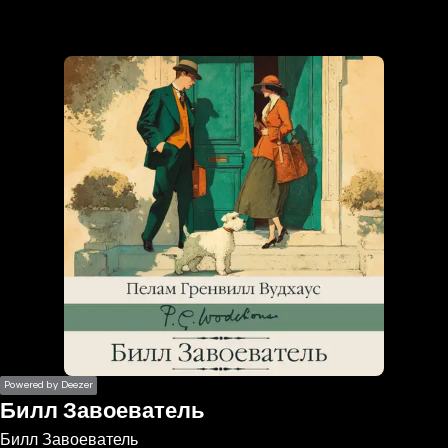
the
h page
 main
nt
the
ibility
ment
Powered by Deezer
Билл Завоеватель
Билл Завоеватель