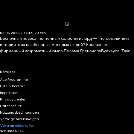
Abonnieren
Mehr
08.05.2026 • 7 Std. 29 Min.
Details
Беспечный повеса, почтенный холостяк и лорд — что объединяет
истории этих влюбленных молодых людей? Конечно же,
фирменный искрометный юмор Пелама ГренвиллаВудхауса! Такое
количество сюжетных поворотов удивит даже давних поклонников
его творчества. Получится ли у Билла Веста добиться руки Алисы
Кокер и перевоспитать ее брата – любителя выпивки? Сможет ли
RTL+ useful links.
Services
холостяк Джордж Финч вырваться из паутины романтических
Alle Programme
отношений, недоразумений и комедийных неудач? Как двое друзей,
Hilfe & Kontakt
лорд Бискертон и Берри Конвей, решат свои финансовые проблемы
Impressum
и кого же выберет племянница миллионера Т. Патерсона Фрисби,
Privacy center
юная Энн Мун?
Datenschutz
Nutzungsbedingungen
Verträge hier kündigen
Vertrag widerrufen
Wir sind RTL+