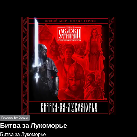
the
h page
 main
nt
the
ibility
ment
Powered by Deezer
Битва за Лукоморье
Битва за Лукоморье