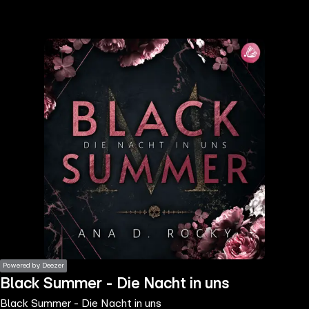
the
h page
 main
nt
the
ibility
ment
Powered by Deezer
Black Summer - Die Nacht in uns
Black Summer - Die Nacht in uns