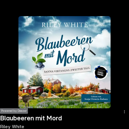
the
h page
 main
nt
the
ibility
ment
Powered by Deezer
Blaubeeren mit Mord
Riley White