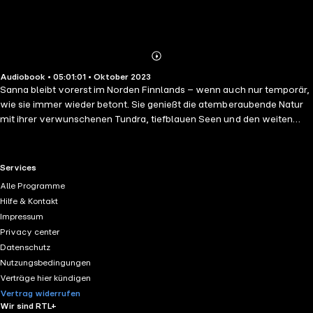
Abonnieren
Mehr
Audiobook • 05:01:01 • Oktober 2023
Details
Sanna bleibt vorerst im Norden Finnlands – wenn auch nur temporär,
wie sie immer wieder betont. Sie genießt die atemberaubende Natur
mit ihrer verwunschenen Tundra, tiefblauen Seen und den weiten
Kiefernwäldern. Perfekt, um von ihrem Großstadtleben zu
entspannen – wenn da nicht der tote Fischer wäre, über den sie in
ihrem kleinen Wochenendhaus stolpert. Wäre sein Tod an sich nicht
RTL+ useful links.
Services
schon schrecklich genug, scheint niemand den Mann zu kennen. Aus
Alle Programme
Neugierde steckt Sanna ihre Nase selbst in die Mordermittlungen und
Hilfe & Kontakt
fördert dabei immer mehr Geheimnisse zu Tage, die bis hin zu einem
Impressum
ungeheuerlichen Familienkomplott reichen. Dabei kommt sie auch
Privacy center
der Wahrheit über den Tod ihrer eigenen Eltern immer näher – doch
Datenschutz
irgendjemand scheint alles daran zu setzen, ihre Recherche zu
Nutzungsbedingungen
sabotieren. Ein in sich abgeschlossener Kriminalfall, der wie alle
Verträge hier kündigen
Bände im Cosy-Verse einzeln gehört werden kann.
Vertrag widerrufen
Wir sind RTL+