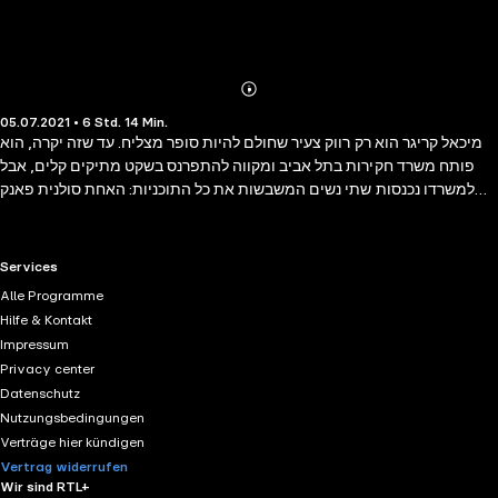
Abonnieren
Mehr
05.07.2021 • 6 Std. 14 Min.
Details
מיכאל קריגר הוא רק רווק צעיר שחולם להיות סופר מצליח. עד שזה יקרה, הוא
פותח משרד חקירות בתל אביב ומקווה להתפרנס בשקט מתיקים קלים, אבל
למשרדו נכנסות שתי נשים המשבשות את כל התוכניות: האחת סולנית פאנק
אוונגרדית בשם קורינה, והשנייה, אריאלה, מורה נטולת חוש אופנה ובעלת חיבה
מיוחדת לעצי בונסאי. כל אחת מהן מבקשת ממנו לברר פרשיה מסתורית מן
העבר. מיכאל מוצא עצמו מסתבך ברצף אירועים מהיר ומפתיע, שמסעיר את
RTL+ useful links.
Services
חייו וגורם לו למצוא את עצמו בין בריונים, מכתבי איום, גב תפוס, אהובה
Alle Programme
מהעבר וכפיל המנסה להשתלט על קיומו. זהו ספר שקוראים בחיוך ובהנ אה,
Hilfe & Kontakt
בסקרנות ובהשתאות. סגנונו הקליל, הצנוע והמשעשע של שאול בצר מחזיק
Impressum
בתוכו אמת אנושית מעמיקה ומעוררת מחשבה. בצר משתמש בחומרי החיים
Privacy center
הישראליים המוכרים לכולנו כדי לייצר עלילה נפלאה ורבת תהפוכות, כיפית
Datenschutz
ומלאת עניין. שאול בצר הוא קולנוען, נשוי ואב לשניים המתגורר בתל אביב. זהו
Nutzungsbedingungen
ספר ההמשך ל'בלש זמני', ספרו הקודם שהיה רב-מכר. גם מי שלא קרא את
Verträge hier kündigen
הספר הקודם עתיד להתאהב בטעות הכפולה של הבלש הזמני
Vertrag widerrufen
Wir sind RTL+