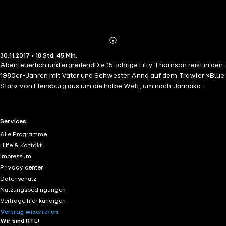
Abonnieren
Mehr
30.11.2017 • 18 Std. 45 Min.
Details
Abenteuerlich und ergreifendDie 15-jährige Lilly Thomson reist in den
1980er-Jahren mit Vater und Schwester Anna auf dem Trawler »Blue
Star« von Flensburg aus um die halbe Welt, um nach Jamaika
auszuwandern. Dabei konkurriert der Ruf des Abenteuers mit ihrem
inneren Konflikt, die kranke Mutter zurücklassen zu müssen. Lilly
trotzt nicht nur den Herausforderungen der langen Schiffsreise und
RTL+ useful links.
Services
der Enge an Bord, den Gefahren durch Piraten, Verrat und Korruption,
Alle Programme
sondern auch ihrer angeborenen Spastik und ihrem strengen Vater.
Hilfe & Kontakt
Ihre eigenwillige Art und gleichsam eindrucksvollen Beobachtungen
Impressum
in den Armenhäusern dieser Welt geben den Menschen dort eine
Privacy center
neue kraftvolle Stimme. Getragen vom Klang jener Zeit, wird sie zu
Datenschutz
einer starken jungen Heldin, die ihren eigenen Weg findet. Ein
Nutzungsbedingungen
wahrhaftiges Lesevergnügen.
Verträge hier kündigen
Vertrag widerrufen
Wir sind RTL+