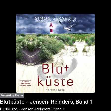
the
h page
 main
nt
the
ibility
ment
Powered by Deezer
Blutküste - Jensen-Reinders, Band 1
Blutküste - Jensen-Reinders, Band 1