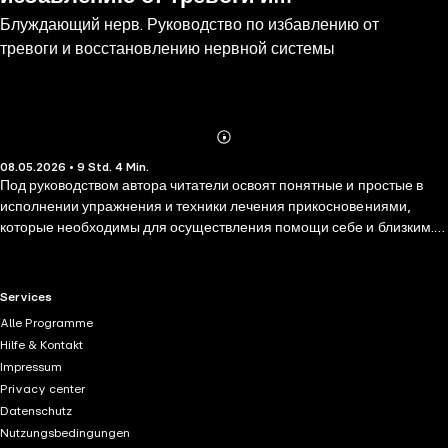
Блуждающий нерв. Руководство по избавлению от
восстановлению нервной системы
тревоги и восстановлению нервной системы
Abonnieren
Mehr
08.05.2026 • 9 Std. 4 Min.
Details
Под руководством автора читатели освоят понятные и простые в
исполнении упражнения и техники лечения прикосновениями,
которые необходимы для осуществления помощи себе и близким.
При выполнении упражнений восстанавливается гибкость
функционирования вегетативной нервной системы, которая в
дальнейшем помогает улучшить физическое и психическое
RTL+ useful links.
Services
состояние организма и избавиться от проявлений хронического
Alle Programme
стресса. Авторская методика работы с вегетативной нервной
Hilfe & Kontakt
системой включает в себя элементы остеопатии, китайской
Impressum
акупунктуры, тайского массажа и многих других техник. Выполняя
Privacy center
упражнения, представленные в книге, можно значительно улучшить
Datenschutz
состояние организма при самых разных проблемах: ПТСР, фобии,
Nutzungsbedingungen
панические атаки, мигрень, СДВГ, биполряное расстройство и