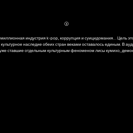
Abonnieren
Mehr
Details
миллионная индустрия k-pop, коррупция и суицидомания… Цель это
культурное наследие обеих стран веками оставалось единым. В ауд
 уже ставшие отдельным культурным феноменом лисы кумихо, демоны
но почитаемый в Северной Корее, многочисленные духи жилищ, туал
ы, призрачные огоньки квихва, загадочный Сарипкве — Чудовище в 