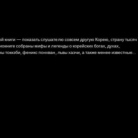
й книги — показать слушателю совсем другую Корею, страну тысяч
иокниге собраны мифы и легенды о корейских богах, духах,
 токкэби, феникс понхван, львы хаэчи, а также менее известные
етная богиня чхыксин, призраки девственников чонё-квисин и
шляпе, встреча с которым оставляет чувство тревоги…