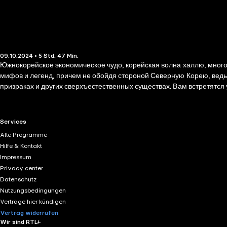
09.10.2024 • 5 Std. 47 Min.
Южнокорейское экономическое чудо, корейская волна халлю, много
мифов и легенд, причем не обойдя стороной Северную Корею, ведь 
призраках и других сверхъестественных существах. Вам встретятся
персонажи корейского фольклора: крылатый конь Чхоллино, особен
чонгак-квисин, люди-рыбы ино, чьи слезы превращаются в жемчужин
RTL+ useful links.
Services
Alle Programme
Hilfe & Kontakt
Impressum
Privacy center
Datenschutz
Nutzungsbedingungen
Verträge hier kündigen
Vertrag widerrufen
Wir sind RTL+