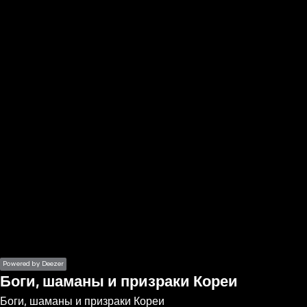
the
h page
 main
nt
the
ibility
ment
Powered by Deezer
Боги, шаманы и призраки Кореи
Боги, шаманы и призраки Кореи