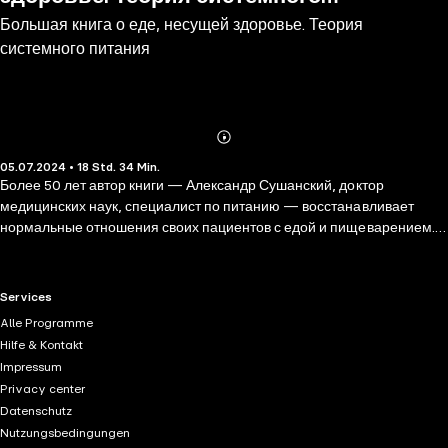
Большая книга о еде, несущей здоровье. Теория
питания
системного питания
Abonnieren
Mehr
05.07.2024 • 18 Std. 34 Min.
Details
Более 50 лет автор книги — Александр Сушанский, доктор
медицинских наук, специалист по питанию — восстанавливает
нормальные отношения своих пациентов с едой и пищеварением. В
процессе работы автор создал уникальную систему — теорию
системного питания. Она ответит на главнейший вопрос о еде,
который мы задаем себе каждый день: как и что есть, чтобы быть
RTL+ useful links.
Services
здоровым. Фундаментальный труд о питании, который просто и
Alle Programme
доступно рассказывает об уязвимостях и строении
Hilfe & Kontakt
пищеварительной системы, об основных принципах здорового
Impressum
питания и предлагает программу перехода на здоровое питание.
Privacy center
Ешьте правильно и будьте здоровы! Не является учебником по
Datenschutz
медицине. Все рекомендации должны быть согласованы с лечащим
Nutzungsbedingungen
врачом.