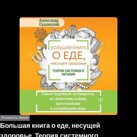
the
h page
 main
nt
the
ibility
ment
Powered by Deezer
Большая книга о еде, несущей
здоровье. Теория системного