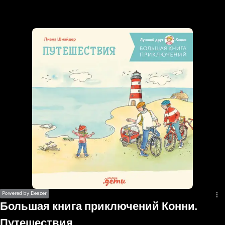
the
h page
 main
nt
the
ibility
ment
Powered by Deezer
Большая книга приключений Конни.
Путешествия