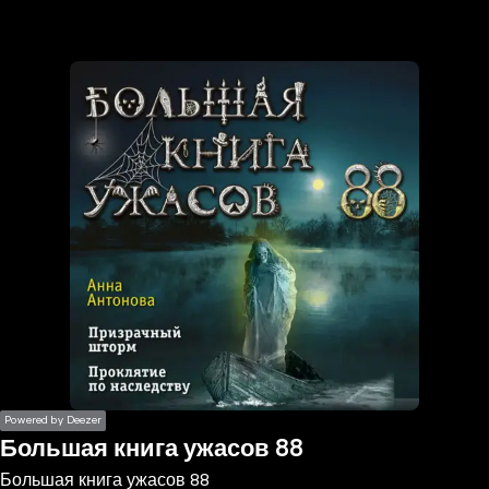
the
h page
 main
nt
the
ibility
ment
Powered by Deezer
Большая книга ужасов 88
Большая книга ужасов 88