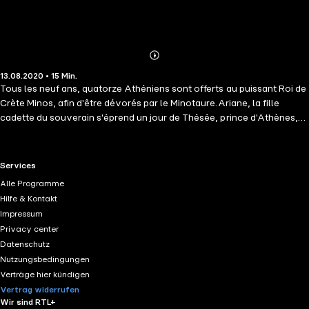
Abonnieren
Mehr
13.08.2020 • 15 Min.
Details
Tous les neuf ans, quatorze Athéniens sont offerts au puissant Roi de
Crète Minos, afin d'être dévorés par le Minotaure.Ariane, la fille
cadette du souverain s'éprend un jour de Thésée, prince d'Athènes,
pourtant condamné à connaître le même sort tragique que ses
camarades. Emportée par sa fougue, la jeune fille élabore un
stratagème audacieux pour permettre au jeune homme d'échapper
RTL+ useful links.
Services
au terrible monstre.
Alle Programme
Hilfe & Kontakt
Impressum
Privacy center
Datenschutz
Nutzungsbedingungen
Verträge hier kündigen
Vertrag widerrufen
Wir sind RTL+