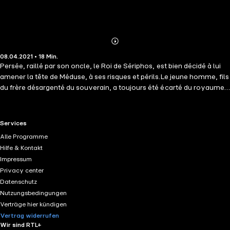
Abonnieren
Mehr
08.04.2021 • 18 Min.
Details
Persée, raillé par son oncle, le Roi de Sériphos, est bien décidé à lui
amener la tête de Méduse, à ses risques et périls.Le jeune homme, fils
du frère désargenté du souverain, a toujours été écarté du royaume
et il espère retrouver sa place en offrant au roi la tête du monstre au
funeste regard. Malheureusement, seul, Persée n'a aucune chance de
vaincre son adversaire. Mais Hermès et Athéna sont prêts à l'aider
RTL+ useful links.
Services
car Persée est loin d'être le fils d'un simple mortel...
Alle Programme
Hilfe & Kontakt
Impressum
Privacy center
Datenschutz
Nutzungsbedingungen
Verträge hier kündigen
Vertrag widerrufen
Wir sind RTL+