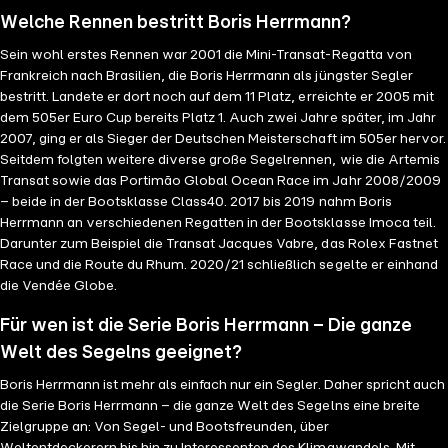
Welche Rennen bestritt Boris Herrmann?
Sein wohl erstes Rennen war 2001 die Mini-Transat-Regatta von
Frankreich nach Brasilien, die Boris Herrmann als jüngster Segler
bestritt. Landete er dort noch auf dem 11 Platz, erreichte er 2005 mit
dem 505er Euro Cup bereits Platz 1. Auch zwei Jahre später, im Jahr
2007, ging er als Sieger der Deutschen Meisterschaft im 505er hervor.
Seitdem folgten weitere diverse große Segelrennen, wie die Artemis
Transat sowie das Portimão Global Ocean Race im Jahr 2008/2009
– beide in der Bootsklasse Class40. 2017 bis 2019 nahm Boris
Herrmann an verschiedenen Regatten in der Bootsklasse Imoca teil.
Darunter zum Beispiel die Transat Jacques Vabre, das Rolex Fastnet
Race und die Route du Rhum. 2020/21 schließlich segelte er einhand
die Vendée Globe.
Für wen ist die Serie Boris Herrmann – Die ganze
Welt des Segelns geeignet?
Boris Herrmann ist mehr als einfach nur ein Segler. Daher spricht auch
die Serie Boris Herrmann – die ganze Welt des Segelns eine breite
Zielgruppe an: Von Segel- und Bootsfreunden, über