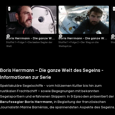
Boris Herrmann - Die ganze Welt
Boris Herrmann - Die ganze Welt
Bo
Staffel 1 • Folge 1 • Die besten Segler der
Staffel 1 • Folge 2 • Der Weg an die
Sta
des Segelns
des Segelns
de
Welt
Weltspitze
Boris Herrmann – Die ganze Welt des Segelns -
Informationen zur Serie
Spektakuläre Segelschiffe - vom hölzernen Kutter bis hin zum
rustikalen Frachtschiff – sowie Begegnungen mit bekannten
Segelsportlern und erfahrenen Skippern: In 9 Episoden präsentiert der
Berufssegler Boris Herrmann
, in Begleitung der französischen
Journalistin Marine Barnérias, die spannendsten Aspekte des Segelns.