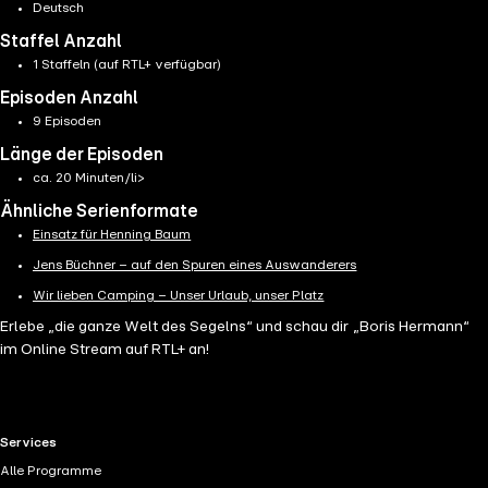
Deutsch
Staffel Anzahl
1 Staffeln (auf RTL+ verfügbar)
Episoden Anzahl
9 Episoden
Länge der Episoden
ca. 20 Minuten/li>
Ähnliche Serienformate
Einsatz für Henning Baum
Jens Büchner – auf den Spuren eines Auswanderers
Wir lieben Camping – Unser Urlaub, unser Platz
Erlebe „die ganze Welt des Segelns“ und schau dir „Boris Hermann“
im Online Stream auf RTL+ an!
RTL+ useful links.
Services
Alle Programme