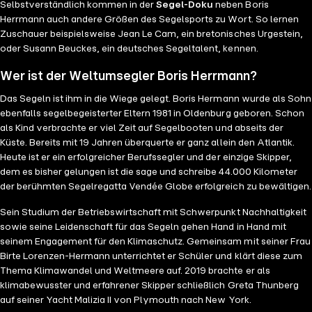
Selbstverständlich kommen in der
Segel-Doku
neben Boris
Herrmann auch andere Größen des Segelsports zu Wort. So lernen
Zuschauer beispielsweise Jean Le Cam, ein bretonisches Urgestein,
oder Susann Beuckes, ein deutsches Segeltalent, kennen.
Wer ist der Weltumsegler Boris Herrmann?
Das Segeln ist ihm in die Wiege gelegt. Boris Hermann wurde als Sohn
ebenfalls segelbegeisterter Eltern 1981 in Oldenburg geboren. Schon
als Kind verbrachte er viel Zeit auf Segelbooten und abseits der
Küste. Bereits mit 19 Jahren überquerte er ganz allein den Atlantik.
Heute ist er ein erfolgreicher Berufssegler und der einzige Skipper,
dem es bisher gelungen ist die sage und schreibe 44.000 Kilometer
der berühmten Segelregatta Vendée Globe erfolgreich zu bewältigen.
Sein Studium der Betriebswirtschaft mit Schwerpunkt Nachhaltigkeit
sowie seine Leidenschaft für das Segeln gehen Hand in Hand mit
seinem Engagement für den Klimaschutz. Gemeinsam mit seiner Frau
Birte Lorenzen-Hermann unterrichtet er Schüler und klärt diese zum
Thema Klimawandel und Weltmeere auf. 2019 brachte er als
klimabewusster und erfahrener Skipper schließlich Greta Thunberg
auf seiner Yacht Malizia II von Plymouth nach New York.