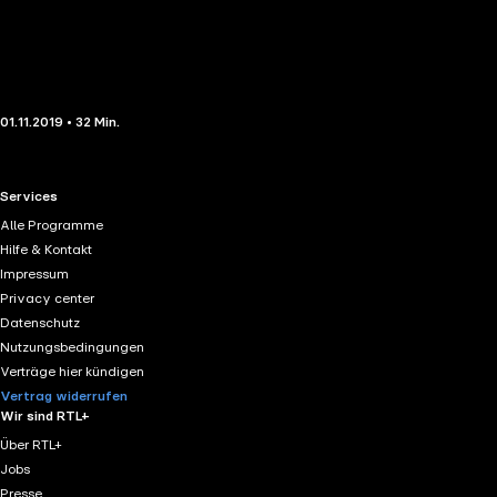
01.11.2019 • 32 Min.
RTL+ useful links.
Services
Alle Programme
Hilfe & Kontakt
Impressum
Privacy center
Datenschutz
Nutzungsbedingungen
Verträge hier kündigen
Vertrag widerrufen
Wir sind RTL+
Über RTL+
Jobs
Presse