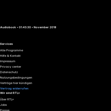
Audiobook • 01:43:30 • November 2018
RTL+ useful links.
Services
Alle Programme
Hilfe & Kontakt
Impressum
Privacy center
Datenschutz
Nutzungsbedingungen
Verträge hier kündigen
Vertrag widerrufen
Wir sind RTL+
Über RTL+
Jobs
Presse