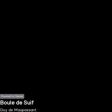
the
h page
 main
nt
the
ibility
ment
Powered by Deezer
Boule de Suif
Guy de Maupassant