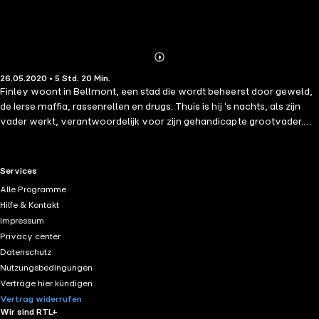
Abonnieren
Mehr
26.05.2020 • 5 Std. 20 Min.
Details
Finley woont in Bellmont, een stad die wordt beheerst door geweld,
de Ierse maffia, rassenrellen en drugs. Thuis is hij 's nachts, als zijn
vader werkt, verantwoordelijk voor zijn gehandicapte grootvader.
Zijn redding is basketbal. Zodra hij zijn shirt met nummer 21 aantrekt,
kan hij alle ellende achter zich laten. Dan komt Russ in de stad wonen.
Dit voormalige basketbalwonder heeft iets verschrikkelijks
RTL+ useful links.
Services
meegemaakt waar hij niet over praat. Hij luistert alleen naar de
Alle Programme
naam... Boy21. Alsof hij nog niet genoeg aan zijn hoofd heeft, vraagt
Hilfe & Kontakt
de coach van het basketbalteam Finley om Boy21 op sleeptouw te
Impressum
nemen.
Privacy center
Datenschutz
Nutzungsbedingungen
Verträge hier kündigen
Vertrag widerrufen
Wir sind RTL+