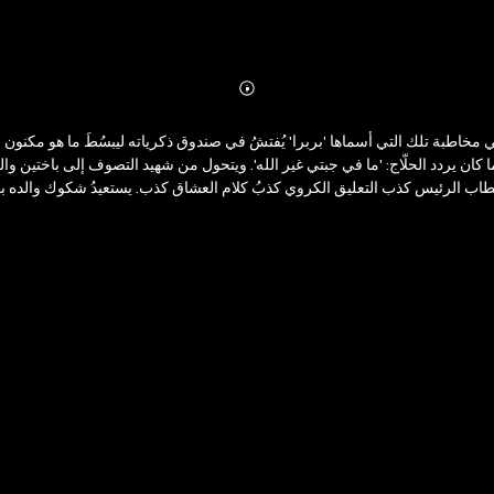
Abonnieren
Mehr
Details
خاطبة تلك التي أسماها 'بربرا' يُفتشُ في صندوق ذكرياته ليبسُطَ ما هو مكن
ا كان يردد الحلّاج: 'ما في جبتي غير الله'. ويتحول من شهيد التصوف إلى باختين و
طاب الرئيس كذب التعليق الكروي كذبُ كلام العشاق كذب. يستعيدُ شكوك والده بكون
عاشقًا يستفتح أيامه بمقامات عن الحب والمطر والرؤيا والأيام التي لم تأتِ بعد. 'بربرا' نصٌّ بري متوحش لن تستطيع حبسه في قفص قلبك أبدًا..