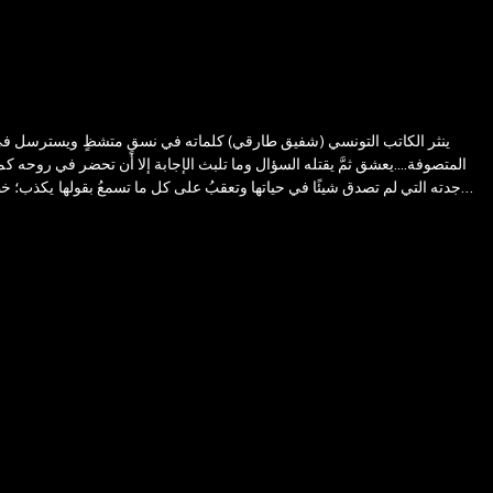
ينثر الكاتب التونسي (شفيق طارقي) كلماته في نسقٍ متشظٍ ويسترسل في م
المتصوفة....يعشق ثمَّ يقتله السؤال وما تلبث الإجابة إلا أن تحضر في روحه كم
جدته التي لم تصدق شيئًا في حياتها وتعقبُ على كل ما تسمعُ بقولها يكذب؛ خ