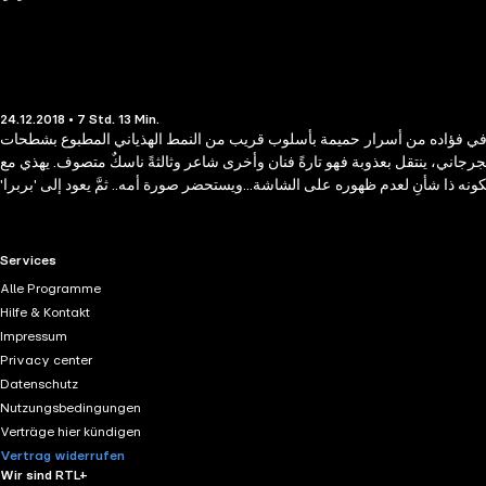
24.12.2018 • 7 Std. 13 Min.
ون في فؤاده من أسرار حميمة بأسلوب قريب من النمط الهذياني المطبوع بشطحات
الجرجاني، ينتقل بعذوبة فهو تارةً فنان وأخرى شاعر وثالثةً ناسكٌ متصوف. يهذي مع
ه ذا شأنِ لعدم ظهوره على الشاشة...ويستحضر صورة أمه.. ثمَّ يعود إلى 'بربرا'
RTL+ useful links.
Services
Alle Programme
Hilfe & Kontakt
Impressum
Privacy center
Datenschutz
Nutzungsbedingungen
Verträge hier kündigen
Vertrag widerrufen
Wir sind RTL+