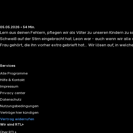
05.05.2026 • 54 Min.
Lern aus deinen Fehlern, pflegen wir als Väter zu unseren Kindern zu s
Schweiß auf der Stirn eingebracht hat. Leon war - auch wenn wir alle 
Frau gehört, die ihn vorher extra gebrieft hat... Wir lösen auf, in w
Mal am Tag Mama und Papa sagen, bevor sie etwas erzählen. Selbst w
eures Kindes war. Die letzte Studie dazu ist 19 Jahre alt. Wird Zeit, 
Sortiment bei Kartenmacherei mit unserem Code: DADSONAIR Zu Ka
RTL+ useful links.
Services
Die Bromance Daddys-Tasse ist da ?? ?? ?? Jetzt die "Und wie war d
Alle Programme
"Bromance Daddys" war bis zum 8. Juli 2025 ein Produkt der ARD, pro
Hilfe & Kontakt
redaktionell verantwortlich für diesen Podcast. Hosted on Acast. Se
Impressum
Privacy center
Datenschutz
Nutzungsbedingungen
Verträge hier kündigen
Vertrag widerrufen
Wir sind RTL+
Über RTL+