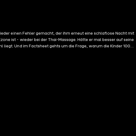
 wieder einen Fehler gemacht, der ihm erneut eine schlaflose Nacht mit
zone ist - wieder bei der Thai-Massage. Hätte er mal besser auf seine
hl liegt. Und im Factsheet gehts um die Frage, warum die Kinder 100
bitte bei unserer Umfrage mit und kommentiert, was das erste Wort
ren aktuellen Sponsor Kartenmacherei: Du sparst 15% auf das komplette
ren Sponsoren und Rabattcodes:
https://linktr.ee/nickundleon
Endlich:
ce-daddys-und-wie-war-die-nacht-tasse-weiss
Der Podcast
beit. Nun sind Leon Fröhlich und Nick Lessik inhaltlich und