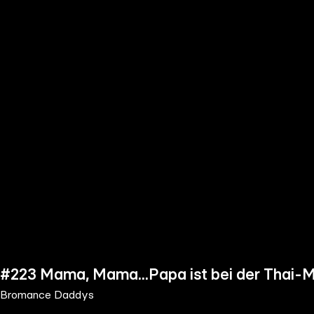
the
h page
 main
nt
the
ibility
ment
#223 Mama, Mama...Papa ist bei der Thai-
Bromance Daddys