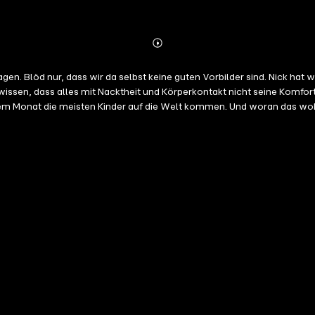
Abspielen
Mehr
Details
agen. Blöd nur, dass wir da selbst keine guten Vorbilder sind. Nick hat
wissen, dass alles mit Nacktheit und Körperkontakt nicht seine Komfort
elchem Monat die meisten Kinder auf die Welt kommen. Und woran das wo
enn man schon im Gespräch ist und gemeinsam am Tisch sitzt. Macht 
dass wir die Wissenschaft hier ein bisschen auffrischen. Danke an unse
rtenmacherei:
https://bit.ly/nickundleon-podcast
Mehr Links zu unse
ie Nacht?"-Tasse kaufen:
https://krasserstoff.com/products/broman
duziert vom Hessischen Rundfunk. Mit Folge 184 endete die Zusammenar
e acast.com/privacy for more information.