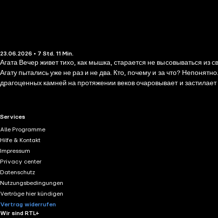
23.06.2026 • 7 Std. 11 Min.
Агата Вечер живет тихо, как мышка, старается не высовываться из с
Агату пытались уже не раз и не два. Кто, почему и за что? Непонятн
драгоценных камней на протяжении веков очаровывает и застилает г
преступлениям, о которых рассказывают лучшие отечественные дет
RTL+ useful links.
Services
Alle Programme
Hilfe & Kontakt
Impressum
Privacy center
Datenschutz
Nutzungsbedingungen
Verträge hier kündigen
Vertrag widerrufen
Wir sind RTL+