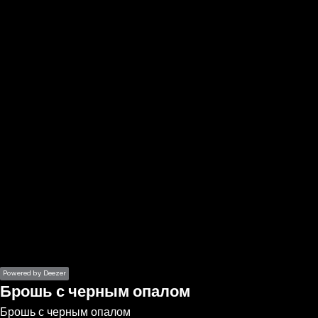
the
h page
 main
nt
the
ibility
ment
Powered by Deezer
Брошь с черным опалом
Брошь с черным опалом