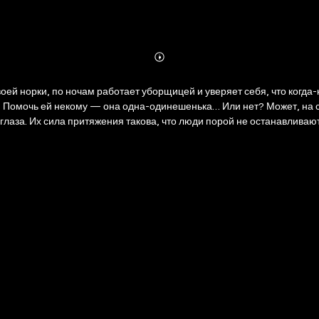
Abonnieren
Mehr
Details
воей норки, по ночам работает уборщицей и уверяет себя, что когда
о. Помочь ей некому — она одна-одинешенька… Или нет? Может, на само
лаза. Их сила притяжения такова, что люди порой не останавливаютс
ективы из серии «Преступные камни».