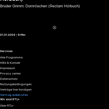
Brüder Grimm: Dornröschen (Reclam Hörbuch)
Abonnieren
Mehr
01.01.2004 • 8 Min.
Details
RTL+ useful links.
Services
Alle Programme
Hilfe & Kontakt
Impressum
Privacy center
Datenschutz
Nutzungsbedingungen
Verträge hier kündigen
Vertrag widerrufen
Wir sind RTL+
Über RTL+