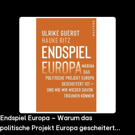
the
h page
 main
nt
the
ibility
ment
Endspiel Europa – Warum das
politische Projekt Europa gescheitert