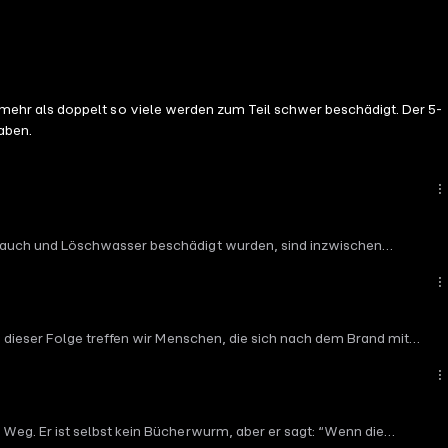
ehr als doppelt so viele werden zum Teil schwer beschädigt. Der 5-
haben.
 Rauch und Löschwasser beschädigt wurden, sind inzwischen
ücher, werden bis heute in mühevoller Arbeit identifiziert.
päter vom Brand bleibt, und welche Rolle die Bibliothek und die
n Recherche: Tino Dallmann und Luna Ragheb Redaktion MDR: Ulivia
selmann Schnitt & Sounddesign: Tina Küchenmeister Grafik: Studio
 dieser Folge treffen wir Menschen, die sich nach dem Brand mit
r: Klassik Stiftung Weimar “Bücher in Asche” ist eine Produktion
turaffinen Prinzen, den Nachfahren Anna Amalias. Nachdem die
n wird klar, und damit die Berge an Arbeit, die die Mitarbeitenden
n und Romina Nikolić Autor*in: Judith Geffert Idee: Tino Dallmann
daktion Good Point Podcasts: Eva Morlang Fact Checking: Grit
eg. Er ist selbst kein Bücherwurm, aber er sagt: “Wenn die
stian Grund Herstellungsleitung MDR: Steffen Thier Bildrechte auf