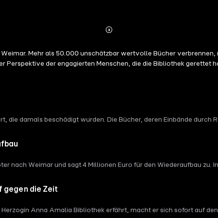
Abspielen
Mehr
Details
 Weimar. Mehr als 50.000 unschätzbar wertvolle Bücher verbrennen, m
er Perspektive der engagierten Menschen, die die Bibliothek gerettet 
t, die damals beschädigt wurden. Die Bücher, deren Einbände durch
gearbeitet. Fragmente von verkohlten Büchern, die sogenannten Ascheb
icke in ihre Werkstatt. Und wir sprechen darüber, was zwanzig Jahre s
ufbau
 Dallmann und Romina Nikolić Autorin: Luna Ragheb Idee: Tino Dallman
Redaktion Good Point Podcasts: Eva Morlang Fact Checking: Grit Has
er nach Weimar und sagt 4 Millionen Euro für den Wiederaufbau zu. In
ian Grund Herstellungsleitung MDR: Steffen Thier Bildrechte auf Cove
ammeln: Unter anderem einen streitbaren Journalisten und einen kul
 Podcast HUMAN MINDED: https://1.ard.de/Human-Minded
ird die tatsächliche Brandursache festgestellt. Das Ausmaß der Schäde
 gegen die Zeit
r Feedback zum Podcast an buecherinasche@mdr.de Hosts: Tino Dallman
R: Ulivia Gattermann und Marvin Standke Produktionsleitung und Re
zogin Anna Amalia Bibliothek erfährt, macht er sich sofort auf den W
rafik: Studio Zerozoro Ton & Technik MDR: Holger Kliemchen und Chri