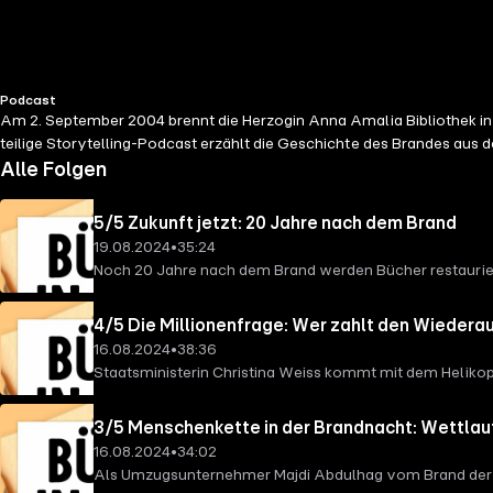
Podcast
Am 2. September 2004 brennt die Herzogin Anna Amalia Bibliothek in
teilige Storytelling-Podcast erzählt die Geschichte des Brandes aus d
Alle Folgen
5/5 Zukunft jetzt: 20 Jahre nach dem Brand
19.08.2024
•
35:24
Noch 20 Jahre nach dem Brand werden Bücher restaurier
restauriert. Daran haben Werkstätten in ganz Europa mit
Buchbindermeisterin Susanne Elisabeth Wenzel gibt Einbl
4/5 Die Millionenfrage: Wer zahlt den Wiedera
geretteten Bücher für die Zukunft spielen. Hosts: Tino
16.08.2024
•
38:36
Gattermann und Marvin Standke Produktionsleitung und 
Staatsministerin Christina Weiss kommt mit dem Helikopt
Zerozoro Ton & Technik MDR: Holger Kliemchen und Christ
eingeschaltet haben, um Geld für den Wiederaufbau zu s
von MDR Kultur und Good Point Podcasts Promo | Zum
Polizei erst auch nach Spuren von Brandstiftung sucht, w
3/5 Menschenkette in der Brandnacht: Wettlauf
der Bibliothek vor sich haben. Wir freuen uns über eue
16.08.2024
•
34:02
Recherche: Tino Dallmann und Luna Ragheb Redaktion MD
Als Umzugsunternehmer Majdi Abdulhag vom Brand der Her
Hasselmann Schnitt & Sounddesign: Tina Küchenmeister G