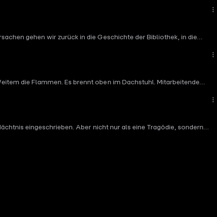
erheit zu bringen. Statiker, die die Bibliothek kurz vor dem Brand
Podcast Unter Büchern:
den eine Menschenkette und räumen Regal für Regal den Rokokosaal
torin: Luna Ragheb Idee: Tino Dallmann Recherche: Tino Dallmann
 Hasselmann Schnitt & Sounddesign: Tina Küchenmeister Grafik:
hen gehen wir zurück in die Geschichte der Bibliothek, in die
uf Cover: Klassik Stiftung Weimar “Bücher in Asche” ist eine
kommt der geplanten Sanierung zuvor. In dieser Folge erfahren wir,
rundflamme-podcast
oht die Zwischendecke einzustürzen. Es dürfen keine Zivilpersonen
n uns über euer Feedback zum Podcast an buecherinasche@mdr.de
agheb Redaktion MDR: Ulivia Gattermann und Marvin Standke
eitem die Flammen. Es brennt oben im Dachstuhl. Mitarbeitende
Tina Küchenmeister Grafik: Studio Zerozoro Ton & Technik MDR:
ht sie zum Touristenmagneten und wer war Herzogin Anna Amalia?
Bücher in Asche” ist eine Produktion von MDR Kultur und Good Point
r.de Hosts: Tino Dallmann und Romina Nikolić Autorin: Luna
e Produktionsleitung und Redaktion Good Point Podcasts: Eva
DR: Holger Kliemchen und Christian Grund Herstellungsleitung MDR:
chtnis eingeschrieben. Aber nicht nur als eine Tragödie, sondern
Point Podcasts Promo | Zum Podcast Alles Geschichte - History von
men anpacken. Journalist Tino Dallmann und Lyrikerin Romina
 retten. Eine Produktion von MDR Kultur und Good Point Podcasts.