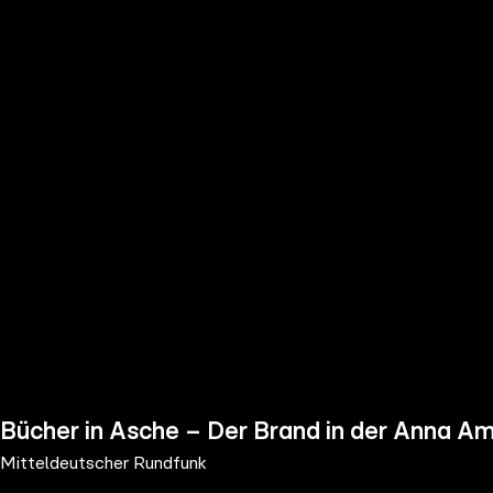
the
h page
 main
nt
the
ibility
ment
Bücher in Asche – Der Brand in der Anna Am
Mitteldeutscher Rundfunk