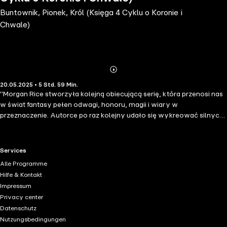
Buntownik, Pionek, Król (Księga 4 Cyklu o Koronie i
Chwale)
Abonnieren
Mehr
20.05.2025 • 5 Std. 59 Min.
Details
"Morgan Rice stworzyła kolejną obiecującą serię, która przenosi nas
w świat fantasy pełen odwagi, honoru, magii i wiary w
przeznaczenie. Autorce po raz kolejny udało się wykreować silnych
bohaterów, którym kibicujemy na każdej stronie ... Polecam do stałej
biblioteczki wszystkim miłośnikom dobrze napisanej fantasy." –
Books and Movie Reviews, Roberto Mattos (o "Powstaniu Smoków")
RTL+ useful links.
Services
"Buntownik, Pionek, Król" to czwarty tom bestsellerowej serii
Alle Programme
fantasy Morgan Rice "Korony i Chwała", która rozpoczyna się od
Hilfe & Kontakt
"Niewolnica, Wojowniczka, Królowa" (Księga 1). Siedemnastoletnia
Impressum
Ceres, piękna, lecz uboga dziewczyna z cesarskiego miasta Delos,
Privacy center
budzi się w więzieniu. Jej armia zniszczona, lud pojmany, rebelia
Datenschutz
stłumiona – musi jakoś pozbierać się po zdradzie. Czy jej lud
Nutzungsbedingungen
kiedykolwiek powstanie? Thanos płynie na Wyspę Więźniów,