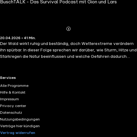
BuschTALK - Das Survival Podcast mit Gion und Lars
jetzt wissen musst
Abspielen
Mehr
20.04.2026 • 41 Min.
Details
Der Wald wirkt ruhig und beständig, doch Wetterextreme verändern
ihn spürbar. In dieser Folge sprechen wir darüber, wie Sturm, Hitze und
Starkregen die Natur beeinflussen und welche Gefahren dadurch
entstehen. Du erfährst, worauf du achten musst, wenn du draußen
unterwegs bist, und wie du dich besser auf unvorhersehbare
Bedingungen vorbereitest. Praxisnah und direkt aus der Erfahrung.Für
RTL+ useful links.
Services
alle, die den Wald nicht nur genießen, sondern verstehen wollen. ??️
Alle Programme
Hilfe & Kontakt
Impressum
Privacy center
Datenschutz
Nutzungsbedingungen
Verträge hier kündigen
Vertrag widerrufen