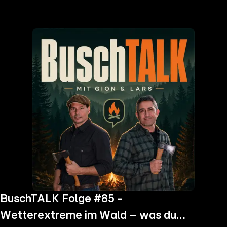
the
h page
 main
nt
the
ibility
ment
BuschTALK Folge #85 -
Wetterextreme im Wald – was du