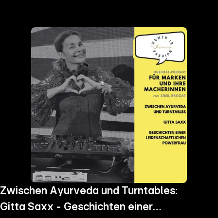
the
h page
 main
nt
the
ibility
ment
Zwischen Ayurveda und Turntables:
Gitta Saxx - Geschichten einer